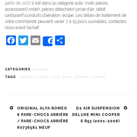
partir de 2017
il est dans la catégorie auto, moto pièces,
accessoires\moto\ pièces détachées\prise d’air, débit
carburant\conduits d’aération, écope. Les délais de traitement de
votre commande peuvent varier 7 à 15 jours ouvrables, contactez
nous avant l’achat!
Facebook
Twitter
Email
Share
Share
variateur
CATEGORIES
malossi
multivar
partir
tmax
variateur
yamaha
TAGS
Post
ORIGINAL ALFA ROMEO
D2 AIR SUSPENSION
6 PARE-CHOCS ARRIÈRE
DELUXE MINI COOPER
navigation
/ PARE-CHOCS ARRIÈRE
S R53 (2001-2006)
60736561 NEUF