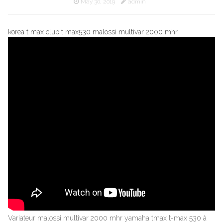
May 30, 2019
admin
korea t max club t max530 malossi multivar 2000 mhr
Variateur malossi multivar 2000 mhr yamaha tmax t-max 530 à