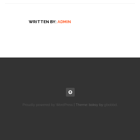
WRITTEN BY:
ADMIN
Proudly powered by WordPress
|
Theme: boksy by
gbobbd
.