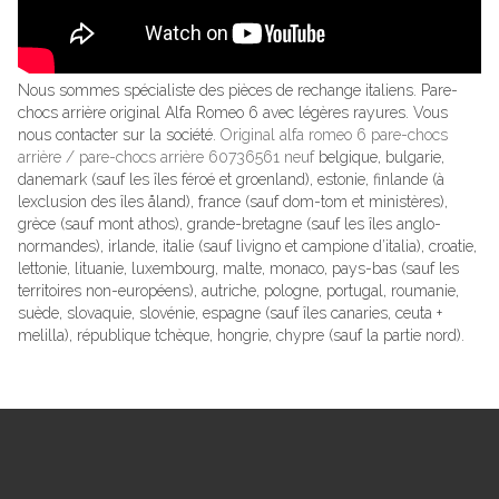
Nous sommes spécialiste des pièces de rechange italiens. Pare-
chocs arrière original Alfa Romeo 6 avec légères rayures. Vous
nous contacter sur la société.
Original alfa romeo 6 pare-chocs
arrière / pare-chocs arrière 60736561 neuf
belgique, bulgarie,
danemark (sauf les îles féroé et groenland), estonie, finlande (à
lexclusion des îles åland), france (sauf dom-tom et ministères),
grèce (sauf mont athos), grande-bretagne (sauf les îles anglo-
normandes), irlande, italie (sauf livigno et campione d’italia), croatie,
lettonie, lituanie, luxembourg, malte, monaco, pays-bas (sauf les
territoires non-européens), autriche, pologne, portugal, roumanie,
suède, slovaquie, slovénie, espagne (sauf îles canaries, ceuta +
melilla), république tchèque, hongrie, chypre (sauf la partie nord).